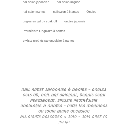
nail salon japonaise
nail salon mignon
nail salon nantes
nail salon à Nantes
Ongles
ongles en gel uv soak off
ongles japonais
Prothésiste Ongulaire à nantes
styliste prothésiste ongulaire à nantes
NAIL ARTIST JAPONAISE À NANTES – ONGLES
GELS UV, NAIL ART ORIGINAL, VERNIS SEMI
PERMANENT, STYLISTE PROTHÉSISTE
ONGULAIRE À NANTES – POUR LES MARIAGES
OU TOUTE AUTRE OCCASION
ALL RIGHTS RESERVED © 2010 – 2014 CHEZ M
TOKYO