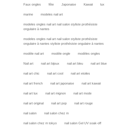
Faux ongles
fête
Japonaise
Kawaii
lux
marine
modeles nail art
modeles ongles nail art nail salon styliste prothésiste
ongulaire à nantes
modeles ongles nail art nail salon styliste prothésiste
ongulaire à nantes styliste prothésiste ongulaire à nantes
modèle nail art
modèle ongle
modèles ongles
Nail art
nail art bijoux
nail art bleu
nail art blue
nail art chic
nail art cool
nail art etoiles
nail art french
nail art japonaise
nail art kawaii
nail art lux
nail art mignon
nail art mode
nail art original
nail art pop
nail art rouge
nail salon
nail salon chez m
nail salon chez m tokyo
nail salon Gel UV soak-off