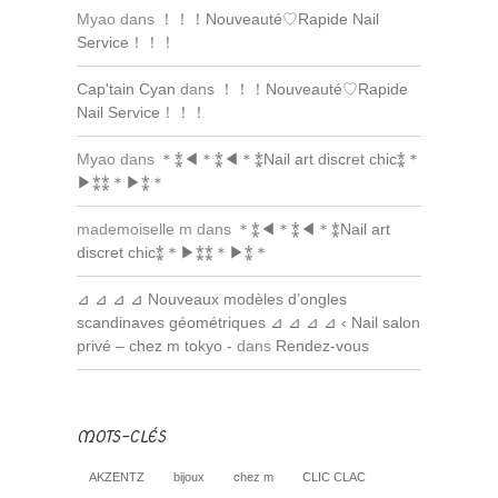
Myao dans
！！！Nouveauté♡Rapide Nail
Service！！！
Cap'tain Cyan
dans
！！！Nouveauté♡Rapide
Nail Service！！！
Myao dans
＊⁑◀︎＊⁑◀︎＊⁑Nail art discret chic⁑＊
▶︎⁑⁑＊▶︎⁑＊
mademoiselle m dans
＊⁑◀︎＊⁑◀︎＊⁑Nail art
discret chic⁑＊▶︎⁑⁑＊▶︎⁑＊
⊿ ⊿ ⊿ ⊿ Nouveaux modèles d’ongles
scandinaves géométriques ⊿ ⊿ ⊿ ⊿ ‹ Nail salon
privé – chez m tokyo -
dans
Rendez-vous
MOTS-CLÉS
AKZENTZ
bijoux
chez m
CLIC CLAC