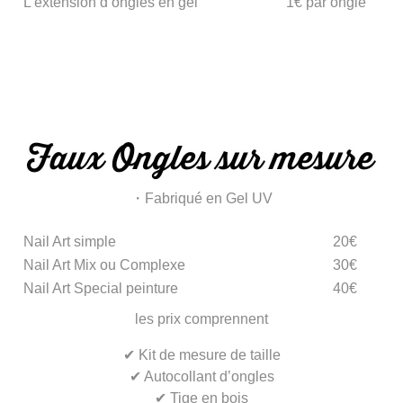
L’extension d’ongles en gel
1€ par ongle
・Fabriqué en Gel UV
Nail Art simple
20€
Nail Art Mix ou Complexe
30€
Nail Art Special peinture
40€
les prix comprennent
✔︎ Kit de mesure de taille
✔︎ Autocollant d’ongles
✔︎ Tige en bois