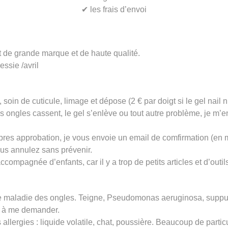
✔︎ les frais d’envoi
 de grande marque et de haute qualité.
ssie /avril
soin de cuticule, limage et dépose (2 € par doigt si le gel nail 
ongles cassent, le gel s’enlève ou tout autre problème, je m’en
res approbation, je vous envoie un email de comfirmation (en 
us annulez sans prévenir.
mpagnée d’enfants, car il y a trop de petits articles et d’outil
ne maladie des ongles. Teigne, Pseudomonas aeruginosa, suppur
s à me demander.
allergies : liquide volatile, chat, poussière. Beaucoup de partic