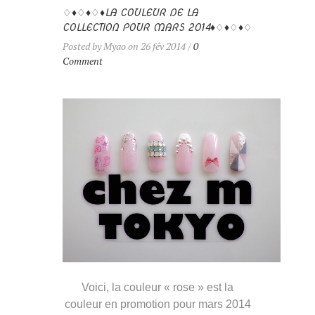
♢♦♢♦♢♦LA COULEUR DE LA
COLLECTION POUR MARS 2014♦♢♦♢♦♢
Posted by Myao on 26 fév 2014 /
0
Comment
Voici, la couleur « rose » est la
couleur en promotion pour mars 2014