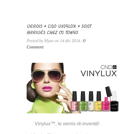
VERNIS « CND VINYLUX » SONT
ARRIVÉS CHEZ M TOKYO
Posted by Myao on 14 déc 2014 /
0
Comment
Vinylux™, le vernis ré-inventé!