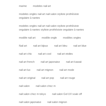
marine
modeles nail art
modeles ongles nail art nail salon styliste prothésiste
ongulaire à nantes
modeles ongles nail art nail salon styliste prothésiste
ongulaire à nantes styliste prothésiste ongulaire à nantes
modèle nail art
modèle ongle
modèles ongles
Nail art
nail art bijoux
nail art bleu
nail art blue
nail art chic
nail art cool
nail art etoiles
nail art french
nail art japonaise
nail art kawaii
nail art lux
nail art mignon
nail art mode
nail art original
nail art pop
nail art rouge
nail salon
nail salon chez m
nail salon chez m tokyo
nail salon Gel UV soak-off
nail salon japonaise
nail salon mignon