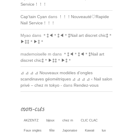
Service！！！
Cap'tain Cyan
dans
！！！Nouveauté♡Rapide
Nail Service！！！
Myao dans
＊⁑◀︎＊⁑◀︎＊⁑Nail art discret chic⁑＊
▶︎⁑⁑＊▶︎⁑＊
mademoiselle m dans
＊⁑◀︎＊⁑◀︎＊⁑Nail art
discret chic⁑＊▶︎⁑⁑＊▶︎⁑＊
⊿ ⊿ ⊿ ⊿ Nouveaux modèles d’ongles
scandinaves géométriques ⊿ ⊿ ⊿ ⊿ ‹ Nail salon
privé – chez m tokyo -
dans
Rendez-vous
MOTS-CLÉS
AKZENTZ
bijoux
chez m
CLIC CLAC
Faux ongles
fête
Japonaise
Kawaii
lux