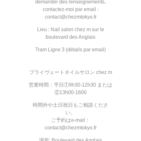
demander des renseignements,
contactez-moi par email :
contact@chezmtokyo.fr
Lieu : Nail salon chez m sur le
boulevard des Anglais
Tram Ligne 3 (détails par email)
プライヴェートネイルサロン chez m
営業時間：平日①9h30-12h30 または
②13h00-1600
時間外や土日祝日もご相談くださ
い。
ご予約はe-mail：
contact@chezmtokyo.fr
場所: Boulevard des Anglais