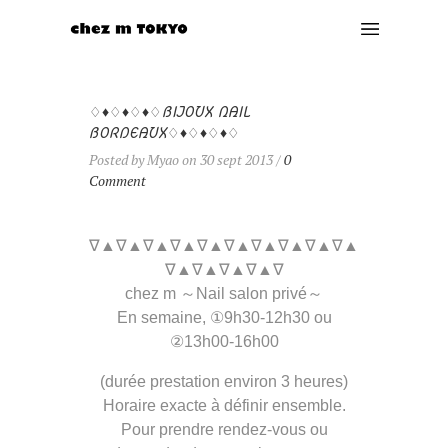
♢♦♢♦♢♦♢BIJOUX NAIL
BORDEAUX♢♦♢♦♢♦♢
Posted by Myao on 30 sept 2013 /
0
Comment
∇▲∇▲∇▲∇▲∇▲∇▲∇▲∇▲∇▲∇▲
∇▲∇▲∇▲∇▲∇
chez m ～Nail salon privé～
En semaine, ①9h30-12h30 ou
②13h00-16h00
(durée prestation environ 3 heures)
Horaire exacte à définir ensemble.
Pour prendre rendez-vous ou