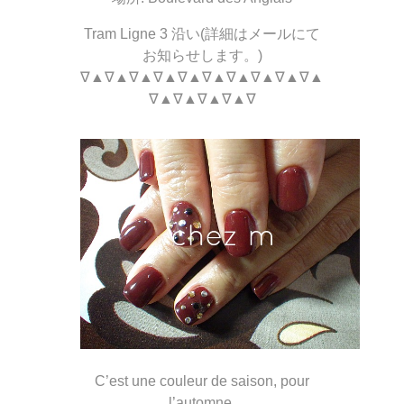
Tram Ligne 3 沿い(詳細はメールにて
お知らせします。)
∇▲∇▲∇▲∇▲∇▲∇▲∇▲∇▲∇▲∇▲
∇▲∇▲∇▲∇▲∇
C’est une couleur de saison, pour
l’automne.