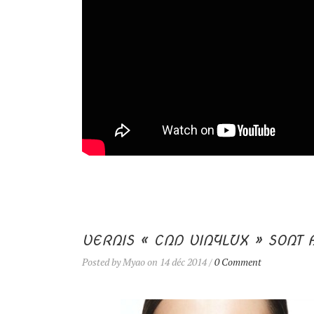
VERNIS « CND VINYLUX » SONT
Posted by Myao on 14 déc 2014 /
0 Comment