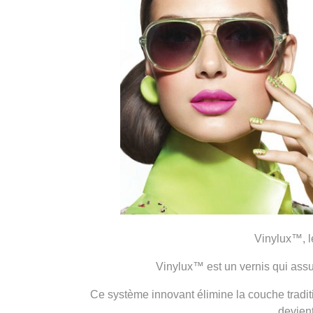
Vinylux™, le
Vinylux™ est un vernis qui assu
Ce système innovant élimine la couche tradit
devien