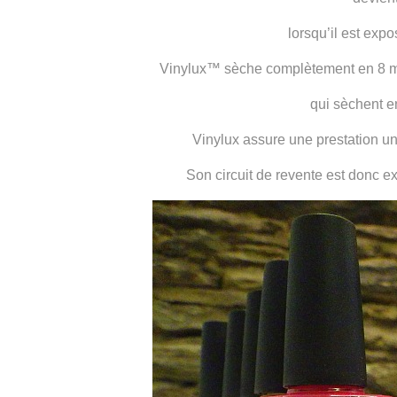
lorsqu’il est expo
Vinylux™ sèche complètement en 8 min
qui sèchent 
Vinylux assure une prestation un
Son circuit de revente est donc e