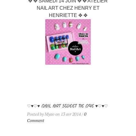
✥ ✥ SAMEDI 14 JUIN ✥ ✥ ATELIER
NAIL ART CHEZ HENRY ET
HENRIETTE ✥ ✥
♡♥♡♥ NAIL ART SWEET TIE DYE ♥♡♥♡
Posted by Myao on 13 avr 2014 /
0
Comment