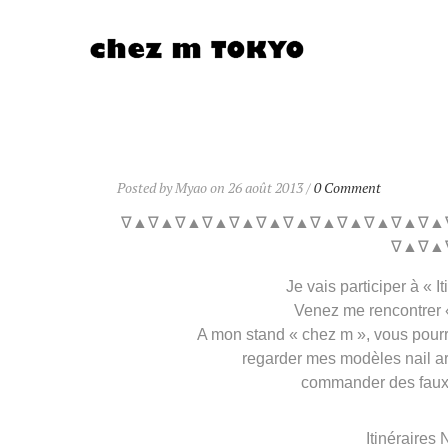
Posted by Myao on 26 août 2013 /
0 Comment
∇▲∇▲∇▲∇▲∇▲∇▲∇▲∇▲∇▲∇▲∇▲∇▲
∇▲∇▲
Je vais participer à « 
Venez me rencontrer 
A mon stand « chez m », vous pourr
regarder mes modèles nail art
commander des faux o
Itinéraires