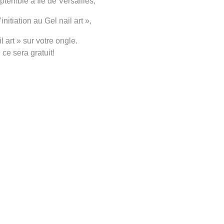
temble à Île de Versailles,
’initiation au Gel nail art »,
il art » sur votre ongle.
 ce sera gratuit!