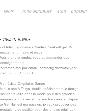
TARIF
MON ACTUALITE
BLOG
CONTACT
♥ CHEZ M TOKYO♥
Nail Artist Japonaise à Nantes. Soak-off gel UV
uniquement, mains et pieds.
Pour prendre rendez-vous ou demander des
renseignements,
contactez-moi par email : contact@chezmtokyo.fr
siret: 53956549900016
Prothésiste Ongulaire: Sanae
Je suis née à Tokyo, étudié spécialement le design,
ensuite travaillé dans la mode pour des grandes
marques japonaises et maison française au Japon.
Le Gel Nail est ma passion, je veux proposer des
prestations de qualité, pour des ongles originaux,