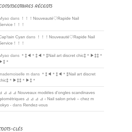
COMMENTAIRES RÉCENTS
Myao dans
！！！Nouveauté♡Rapide Nail
Service！！！
Cap'tain Cyan
dans
！！！Nouveauté♡Rapide Nail
Service！！！
Myao dans
＊⁑◀︎＊⁑◀︎＊⁑Nail art discret chic⁑＊▶︎⁑⁑＊
▶︎⁑＊
mademoiselle m dans
＊⁑◀︎＊⁑◀︎＊⁑Nail art discret
chic⁑＊▶︎⁑⁑＊▶︎⁑＊
⊿ ⊿ ⊿ ⊿ Nouveaux modèles d’ongles scandinaves
géométriques ⊿ ⊿ ⊿ ⊿ ‹ Nail salon privé – chez m
tokyo -
dans
Rendez-vous
MOTS-CLÉS