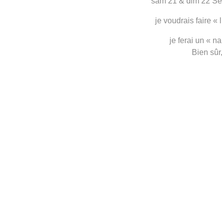
sam 21 & dim 22 Sep
je voudrais faire « l
je ferai un « na
Bien sûr,