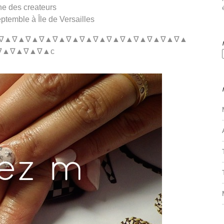
e des createurs
temble à Île de Versailles
∇▲∇▲∇▲∇▲∇▲∇▲∇▲∇▲∇▲∇▲∇▲∇▲∇▲∇▲
∇▲∇▲∇▲∇▲c