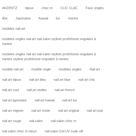
AKZENTZ
bijoux
chez m
CLIC CLAC
Faux ongles
fête
Japonaise
Kawaii
lux
marine
modeles nail art
modeles ongles nail art nail salon styliste prothésiste ongulaire à
nantes
modeles ongles nail art nail salon styliste prothésiste ongulaire à
nantes styliste prothésiste ongulaire à nantes
modèle nail art
modèle ongle
modèles ongles
Nail art
nail art bijoux
nail art bleu
nail art blue
nail art chic
nail art cool
nail art etoiles
nail art french
nail art japonaise
nail art kawaii
nail art lux
nail art mignon
nail art mode
nail art original
nail art pop
nail art rouge
nail salon
nail salon chez m
nail salon chez m tokyo
nail salon Gel UV soak-off