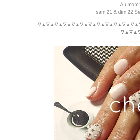
Au march
sam 21 & dim 22 Sep
∇▲∇▲∇▲∇▲∇▲∇▲∇▲∇▲∇▲∇▲∇▲∇▲
∇▲∇▲