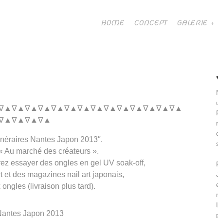
HOME
CONCEPT
GALERIE
∇▲∇▲∇▲∇▲∇▲∇▲∇▲∇▲∇▲∇▲∇▲∇▲∇▲∇▲
∇▲∇▲∇▲∇▲
Itinéraires Nantes Japon 2013″.
« Au marché des créateurs ».
ez essayer des ongles en gel UV soak-off,
 et des magazines nail art japonais,
ngles (livraison plus tard).
 Nantes Japon 2013