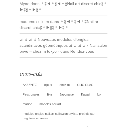
Myao dans
＊⁑◀︎＊⁑◀︎＊⁑Nail art discret chic⁑＊
▶︎⁑⁑＊▶︎⁑＊
mademoiselle m dans
＊⁑◀︎＊⁑◀︎＊⁑Nail art
discret chic⁑＊▶︎⁑⁑＊▶︎⁑＊
⊿ ⊿ ⊿ ⊿ Nouveaux modèles d’ongles
scandinaves géométriques ⊿ ⊿ ⊿ ⊿ ‹ Nail salon
privé – chez m tokyo -
dans
Rendez-vous
MOTS-CLÉS
AKZENTZ
bijoux
chez m
CLIC CLAC
Faux ongles
fête
Japonaise
Kawaii
lux
marine
modeles nail art
modeles ongles nail art nail salon styliste prothésiste
ongulaire à nantes