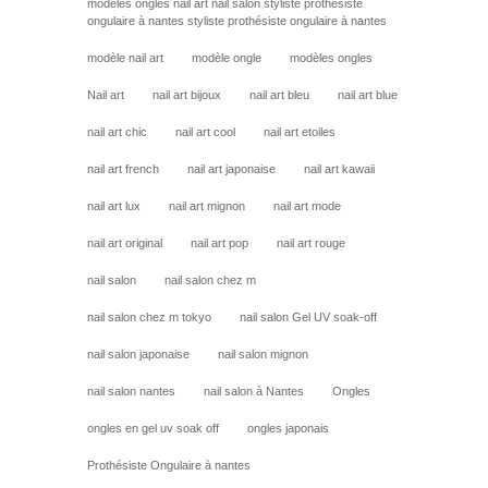
modeles ongles nail art nail salon styliste prothésiste
ongulaire à nantes styliste prothésiste ongulaire à nantes
modèle nail art
modèle ongle
modèles ongles
Nail art
nail art bijoux
nail art bleu
nail art blue
nail art chic
nail art cool
nail art etoiles
nail art french
nail art japonaise
nail art kawaii
nail art lux
nail art mignon
nail art mode
nail art original
nail art pop
nail art rouge
nail salon
nail salon chez m
nail salon chez m tokyo
nail salon Gel UV soak-off
nail salon japonaise
nail salon mignon
nail salon nantes
nail salon à Nantes
Ongles
ongles en gel uv soak off
ongles japonais
Prothésiste Ongulaire à nantes